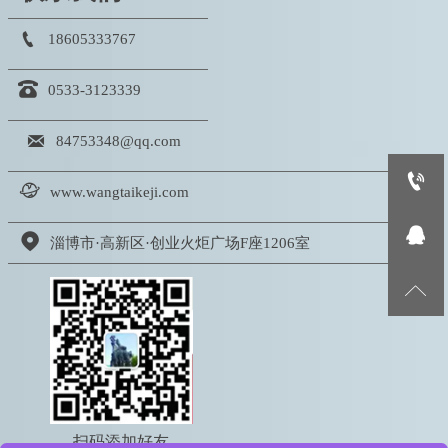

18605333767

0533-3123339

84753348@qq.com


www.wangtaikeji.com


淄博市·高新区·创业火炬广场F座1206室

扫码添加好友