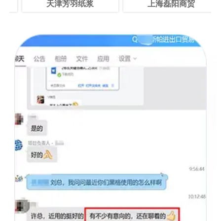
天津芳羽纸浆
上海磊阳商贸