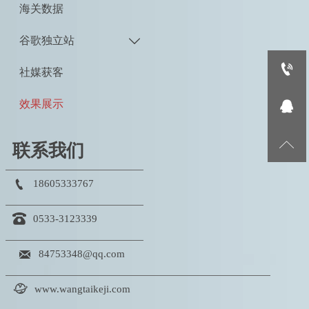
海关数据
谷歌独立站


社媒获客

效果展示

联系我们

18605333767

0533-3123339

84753348@qq.com

www.wangtaikeji.com