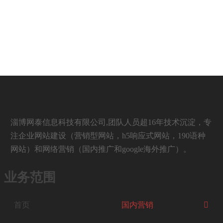
淄博网泰信息科技有限公司,团队人员超16年技术沉淀，专
注企业网站建设（营销型网站，h5响应式网站，190语种
网站）和网络营销（国内推广和google海外推广）。
业务范围
首页
国内营销
