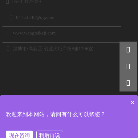

0533-3123339

84753348@qq.com

www.wangtaikeji.com


淄博市·高新区·创业火炬广场F座1206室


×
扫码添加好友
欢迎来到本网站，请问有什么可以帮您？
电话：18605333767
现在咨询
稍后再说
版权所有 © 2022 淄博网泰信息科技有限公司