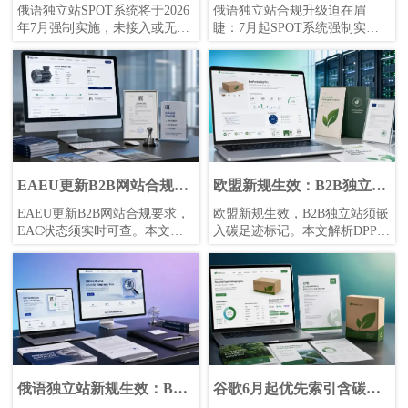
制实施，灰关模式终结
起SPOT系统强制实施
俄语独立站SPOT系统将于2026
俄语独立站合规升级迫在眉
年7月强制实施，未接入或无法
睫：7月起SPOT系统强制实
清关，灰关模式加速终结。本
施，对俄出口企业需重查清关
文解析俄罗斯市场新规对建
申报、支付路径与税务展示。
站、营销与履约的连锁影响，
提前梳理网站交易链路，降低
帮助企业提前布局合规出海。
合规风险，抢先稳住俄罗斯市
场订单。
EAEU更新B2B网站合规要
欧盟新规生效：B2B独立站
求：EAC状态须实时可查
须嵌入碳足迹标记
EAEU更新B2B网站合规要求，
欧盟新规生效，B2B独立站须嵌
EAC状态须实时可查。本文解
入碳足迹标记。本文解析DPP与
析俄罗斯FCS第328号通告对独
Schema.org CarbonFootprint要
立站、认证展示与供应商白名
求，帮助外贸企业同步提升
单准入的影响，帮助出口企业
Google EU搜索表现、CE审核协
快速判断网站合规风险与优化
同与海外采购商ESG信任度。
方向。
俄语独立站新规生效：B2B
谷歌6月起优先索引含碳数