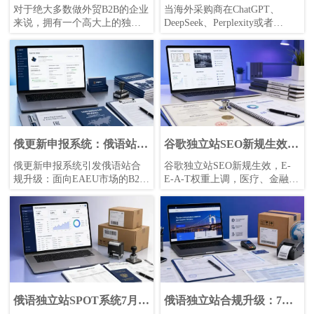
南
新建一个独立站吗
对于绝大多数做外贸B2B的企业
当海外采购商在ChatGPT、
来说，拥有一个高大上的独立
DeepSeek、Perplexity或者
站只是第一步，能否被海外采
Google AI Overview（AI概览）
购商在谷歌搜索到，才是生存
里敲下这句话时，传统的搜索
与发展的核心。
逻辑正悄然被改变。
俄更新申报系统：俄语站须
谷歌独立站SEO新规生效：
校验HS编码
E-E-A-T权重上调
俄更新申报系统引发俄语站合
谷歌独立站SEO新规生效，E-
规升级：面向EAEU市场的B2B
E-A-T权重上调，医疗、金融、
独立站，需校验HS编码并展示
B2B工业品与认证类网站需尽快
原产地声明与GOST-R状态。了
完善资质公示、专家背书和案
解降权风险、页面改造重点与
例溯源，抢先优化自然流量与
营销合规应对策略。
海外获客转化。
俄语独立站SPOT系统7月强
俄语独立站合规升级：7月