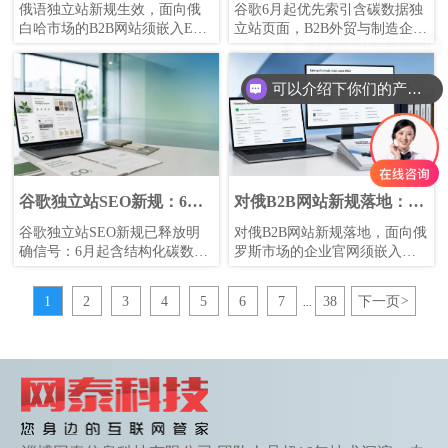
网站须嵌入EAC认证查询
据独立站页面
俄语独立站新规生效，面向俄
谷歌6月起优先索引含碳数据独
入口
白哈市场的B2B网站须嵌入EAC
立站页面，B2B外贸与制造企业
认证查询入口并直连
若缺少结构化产品碳足迹数
Rosaccreditation API。本文解析
据，或面临收录与排名压力。
规则影响、招标风险与网站合
本文解读Google新规、采购准
可以介绍下你们的产品么
规应对，助企业抢先布局俄语
入变化及独立站SEO应对重
独立站营销。
点。
谷歌独立站SEO新规：6月
对俄B2B网站新规落地：须
起优先索引含结构化碳数据
嵌入EAC认证查询入口
谷歌独立站SEO新规已释放明
对俄B2B网站新规落地，面向俄
页
确信号：6月起含结构化碳数据
罗斯市场的企业官网须嵌入
页或获更高排名。本文解析
EAC认证查询入口。本文解析
Google搜索规则变化对B2B出海
合规要求、清关影响与询盘转
1
2
3
4
5
6
7
38
下一页
>
...
获客、ESG买家触达与网站营
化变化，帮助外贸企业提前布
销服务优化的实际影响。
局网站与营销一体化升级。