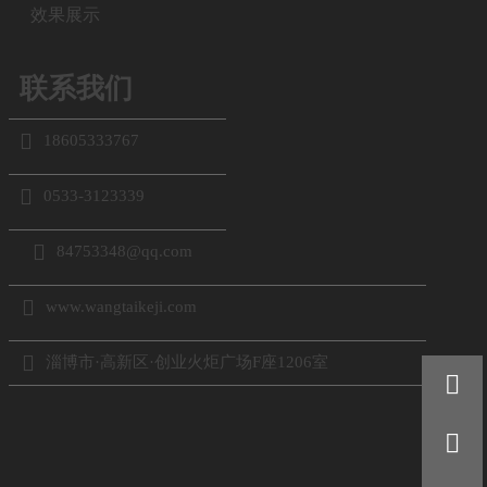
效果展示
联系我们

18605333767

0533-3123339

84753348@qq.com

www.wangtaikeji.com

淄博市·高新区·创业火炬广场F座1206室

