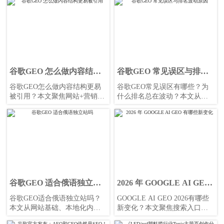
度优化，帮助企业获取更精准
销一体化项目，教你判断哪些
流量与高质量询盘，并给出网
市场值得做、哪些地区更易获
站与营销一体化实战建议。
客，帮助更高效规划建站与推
广。
谷歌GEO 怎么做内容结构
谷歌GEO 常见误区与排名
更易被引用
波动原因
谷歌GEO怎么做内容结构更易
谷歌GEO常见误区有哪些？为
被引用？本文聚焦网站+营销服
什么排名总在波动？本文从网
务一体化场景，拆解清单化结
站基础、内容质量、关键词策
构、场景化布局与证据表达方
略与转化路径切入，帮企业判
法，帮助提升收录、引用率与
断问题轻重，降低试错成本，
询盘转化。
提升海外获客稳定性。
谷歌GEO 适合俄语独立站
2026 年 GOOGLE AI GEO
吗
有哪些新变化
谷歌GEO适合俄语独立站吗？
GOOGLE AI GEO 2026有哪些
本文从网站基础、本地化内
新变化？本文聚焦搜索入口、
容、区域投放与转化承接出
本地排序与内容展示升级，解