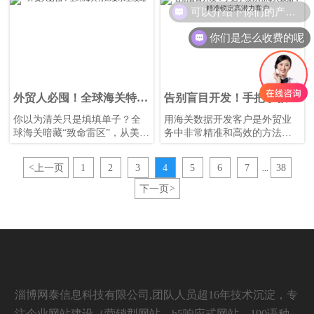
一篑？客户一句“太贵了”就让你
一篑？客户一句“太贵了”就让你
可以介绍下你们的产品么
束手无策？本系列将深度剖析
束手无策？本系列将深度剖析
订单谈判的三个核心战场，给
订单谈判的三个核心战场，给
你们是怎么收费的呢
你最实战的心法和话术，让订
你最实战的心法和话术，让订
单水到渠成。
单水到渠成。
外贸人必囤！全球海关特殊
告别盲目开发！手把手教你
要求全攻略
用海关数据，精准锁定高潜
你以为清关只是填填单子？全
用海关数据开发客户是外贸业
力客户
球海关暗藏“致命雷区”，从美国
务中非常精准和高效的方法，
AMS申报到埃及使馆认证，一
今天就为大家梳理一个从零到
个疏忽可能让货物变“砖头”！
一的全流程。通过一张流程图
<
上一页
1
2
3
4
5
6
7
38
...
带大家速了解整个流程的核心
步骤与关键点，我们再来详细
下一页
>
分解每一步的具体操作方法和
技巧。
淄博网泰信息科技有限公司,团队人员超16年技术沉淀，专
注企业网站建设（营销型网站，h5响应式网站，190语种