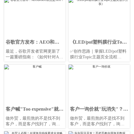
发，解析谷歌GEO在俄语市场
析网站建设与营销服务一体化
的适用场景与实操建议，助你
行业的应对策略，助你抢占自
更精准获取询盘。
然流量、本地曝光与询盘先
机。
谷歌官方发布：AEO和
《LED/pof塑料膜行业Topic
GEO依然是SEO！
主题页创作分享》
最近，谷歌开发者官网更新了
✅创作思路｜掌握LED/pof塑料
一篇重磅指南：《如何针对AI
膜行业Topic主题页全流程
搜索优化你的网站》。
✅实操演练｜手把手演示全流程
主题页搭建
✅案例拆解｜真实行业案例深度
解析
客户喊"Too expensive"就降
客户一询价就"玩消失"？
价？90%的外贸人都踩了这
90%的业务员都踩了这4个
做外贸，最煎熬的不是找不到
做外贸，最煎熬的不是找不到
个坑！
坑
客户，而是客户找到了，询盘
客户，而是客户找到了，询盘
来了，却总在临门一脚时功亏
来了，却总在临门一脚时功亏