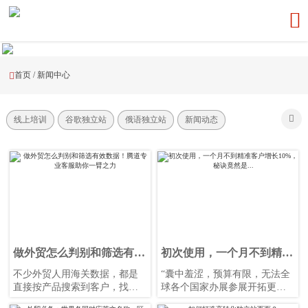

首页
/
新闻中心


线上培训
谷歌独立站
俄语独立站
新闻动态
做外贸怎么判别和筛选有效
初次使用，一个月不到精准
数据！腾道专业客服助你一
客户增长10%，秘诀竟然
不少外贸人用海关数据，都是
“囊中羞涩，预算有限，无法全
臂之力
是...
直接按产品搜索到客户，找到
球各个国家办展参展开拓更多
联系方式直接发开发信，结果
新市场、新客户？”