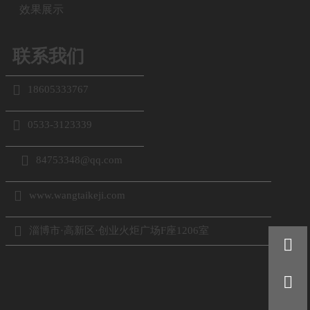
效果展示
联系我们

18605333767

0533-3123339

84753348@qq.com

www.wangtaikeji.com

淄博市·高新区·创业火炬广场F座1206室

