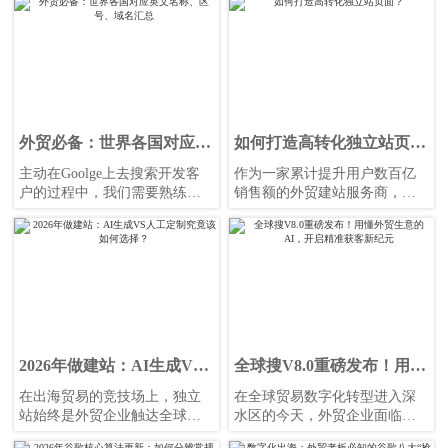
发了不少开发信出去，回复却
寥寥无几，如果这样利用海关
数据开发客户，能开发到只能
说明是运气。
外贸必备：世界各国对应英
如何打造高转化独立站页
文名称、区号、域名汇总
面？
主动在Goolge上去搜索开发客
作为一家累计提升用户数百亿
户的过程中，我们需要熟练且
销售额的外贸建站服务商，我
灵活的使用各种Google搜索指
们经常收到外贸B2B企业的咨
令，其中一个很常用的搜索指
询：“为什么我投了Google广
令是site: 搜索指定网站，这个
告，独立站流量也不错，但就
搜索指令还有一个妙用。
是收不到询盘？”
2026年做建站：AI生成VS
全球搜V8.0重磅发布！用懂
人工定制究竟该如何选择？
外贸生意的AI，开启精准获
在出海贸易的竞技场上，独立
在全球贸易数字化转型进入深
客新纪元
站始终是外贸企业触达全球买
水区的今天，外贸企业面临的
家、建立直接连接的核心阵
挑战已不再仅仅是“如何出海”，