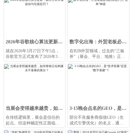
地。
而是如何在AI重塑搜索生态的
浪潮中“精准获客”。
2026年谷歌核心算法更新：
数字化出海：外贸老板必知
如何分辨常规波动与垃圾惩
的谷歌八大“抢单”神器
就在2026年3月27日下午5点，
在B2B外贸领域，过去的“三板
罚？
谷歌官方正式发布了2026年3月
斧”（展会、平台、地推）正在
核心算法更新（March 2026
发生深刻的变革。当下的海外
Core Update）。这是今年谷歌
买家，尤其是新生代的采购决
搜索的首场“大洗牌”，由于其发
策者，越来越依赖数字化渠道
布时间紧随3月24日刚刚结束的
来寻找供应商、进行背调和完
“垃圾内容更新”之后，两记重拳
成采购决策。
接连而至，让不少外贸B2B企业
的独立站排名如同坐上了“过山
车”。
当展会变得越来越贵，如何
3·15晚会点名的GEO，是
靠独立站构建永不落幕的展
“技术投毒”还是“数字基
在传统逻辑里，展会是信任的
部分不良服务商假借GEO（生
台？
建”？
起点。但这种确定性正面临着
成式引擎优化）的名义，通过
挑战：
凭空捏造产品、炮制虚假榜单