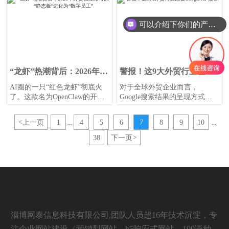
与测评、批量生成并全网投喂
低质虚假内容的方式给AI大模
型“投毒”，进而操纵AI的推荐
可以介绍下你们的产品么
结果，把虚假信息包装成AI给
出的“标准答案”，误导消费者决
策。
“龙虾”热潮背后：2026年外
警报！这9大外贸行业已被
贸独立站将从“静态板”进化
Google AI“接管”
AI圈的一只“红色龙虾”彻底火
对于全球外贸企业而言，
为“数字员工”
了。这款名为OpenClaw的开源
Google搜索结果的呈现方式正
智能体工具，因其图标是一只
发生翻天覆地的变化。根据
红龙虾而被昵称为“养虾”。
BrightEdge发布的2026年最新调
<
上一页
1
4
5
6
7
8
9
10
...
...
研报告，AI概览（AI
Overviews，简称AIO）正在以
38
下一页
>
极快的速度渗透各行各业。
淄博网泰信息科技有限公司,团队人员超16年技术沉淀，专
注企业网站建设（营销型网站，h5响应式网站，190语种