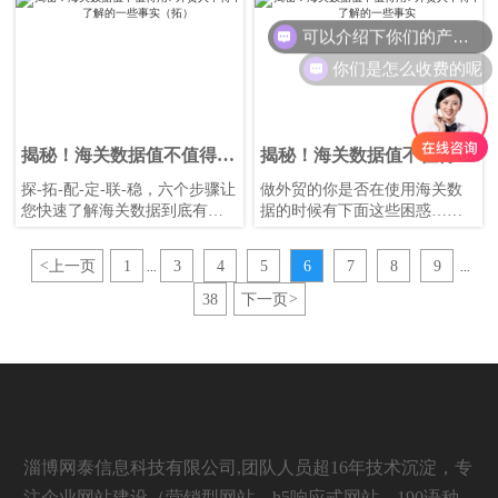
万块的数据，那么多潜在客户
——配，百里挑一，提升 80%
可以介绍下你们的产品么
都在里面，你怎么挖了一两个
客户精准度。
客户就飘了， 后来很少用来
你们是怎么收费的呢
了？
揭秘！海关数据值不值得
揭秘！海关数据值不值得
用? 外贸人不得不了解的一
用? 外贸人不得不了解的一
探-拓-配-定-联-稳，六个步骤让
做外贸的你是否在使用海关数
些事实（拓）
些事实
您快速了解海关数据到底有没
据的时候有下面这些困惑……
有价值！今天我们讲第二步
——拓，不再“守株待兔”，让外
<
上一页
1
3
4
5
6
7
8
9
...
...
贸主动营销提效10倍。
38
下一页
>
淄博网泰信息科技有限公司,团队人员超16年技术沉淀，专
注企业网站建设（营销型网站，h5响应式网站，190语种