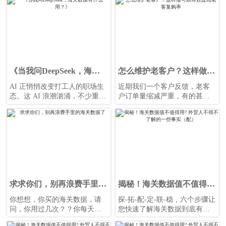
助你快速打消疑虑、促成合
作！
《当我问DeepSeek，海关
怎么维护老客户？这样做可
数据有什么用？》
以有效提高老客复购率
AI 正悄悄改变打工人的职场生
近期我们一个客户反馈，老客
态。这 AI 浪潮汹涌，不少重复
户订单量缩减严重，有的甚至
性工作被取代，工厂流水线工
不再合作，要如何才能挽回？
人被自动化机械臂接手，数据
录入员、基础客服也因 AI 的数
据处理和智能对话系统，面临
失业危机，客服领域部分企业
人工客服岗位减少 30%-50%。
求求你们，别再浪费手里的
揭秘！海关数据值不值得
海关数据了
用? 外贸人不得不了解的一
你想想，你买的海关数据，请
探-拓-配-定-联-稳，六个步骤让
些事实（配）
问，你用过几次？？你每天一
您快速了解海关数据到底有没
个账号能用几个小时？ 一年几
有价值！今天我们讲第三步