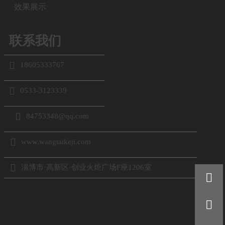
效果展示
联系我们

18605333767

0533-3123339

84753348@qq.com

www.wangtaikeji.com

淄博市·高新区·创业火炬广场F座1206室

