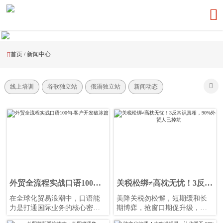

首页
/
新闻中心


线上培训
谷歌独立站
俄语独立站
新闻动态
外贸全流程实战口语100句-
关税松绑≠高枕无忧！3反常
客户开发破冰篇​
识真相，90%外贸人已掉坑
在全球化贸易浪潮中，口语能
美降关税勿松懈，短期缓和长
力是打通国际业务的核心密
期博弈，抢窗口期促升级，链
钥。为助力外贸人精准突破沟
区域化拓全球