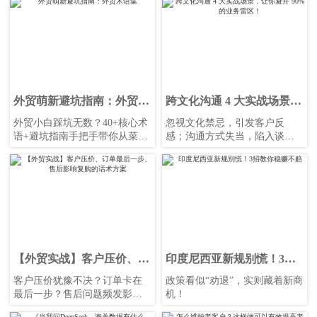
通壁垒，特别策划「分阶段实
战口语」系列内容
外贸萌新避坑指南：外贸术
跨文化沟通 4 大实战场景，
语集
让你避开 90% 的业务雷
外贸小白踩坑无数？40+核心术
忽视文化禁忌，引发客户反
区！
语+避坑指南手把手带你从菜鸟
感；沟通方式失当，陷入谈判
变高手
僵局；肢体语言出错，损害公
司形象
【外贸实战】客户压价、订
印度尼西亚新规别慌！3招
单最后一步、售后影响复购
教你稳赚不赔
客户压价犹豫不决？订单卡在
政策看似“劝退”，实则藏着新商
的话术方案
最后一步？售后问题频发影响
机！
复购？3大实战场景话术模板，