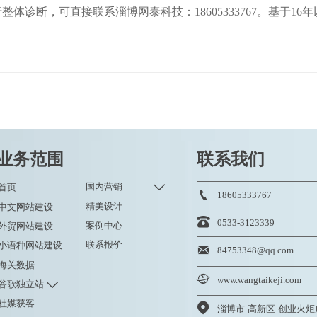
行整体诊断，可直接联系淄博网泰科技：18605333767。基于
业务范围
联系我们

国内营销
首页

18605333767
精美设计
中文网站建设

0533-3123339
案例中心
外贸网站建设
联系报价
小语种网站建设

84753348@qq.com
海关数据

www.wangtaikeji.com

谷歌独立站
社媒获客
