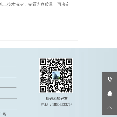
16年以上技术沉淀，先看询盘质量，再决定


扫码添加好友
电话：18605333767

淄博市·高新区·创业火炬广场F座1206室