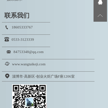

联系我们


18605333767

0533-3123339

84753348@qq.com

www.wangtaikeji.com

淄博市·高新区·创业火炬广场F座1206室