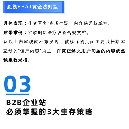
页
忽视EEAT黄金法则型
升
面”
级
具体表现：
作者匿名
/资质存疑，内容缺乏权威性。
清
后果举例：
谷歌删除医疗设备合规文档。
理
从以上内容
观察
不难发现，被移除的页面主要以
长期零
“僵
互动的“
僵尸内容”
为主
，而
真正解决用户问题的内容依然
尸
稳坐收录榜
。
页
面”