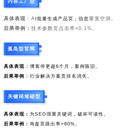
内容工厂型
具体表现
：A
I批量生成产品页，信息
重复空洞。
后果举例：
技术参数页点击率<0.1%。
孤岛型官网
算
具体表现
：
博客停更超
6个月，案例陈旧。
法
后果举例
：
行业解决方案页排名消失。
升
级
关键词堆砌型
清
具体表现：
为
SEO强塞关键词，破坏可读性。
理
后果举例：
询盘页跳出率
>80%。
“僵
算
尸
法