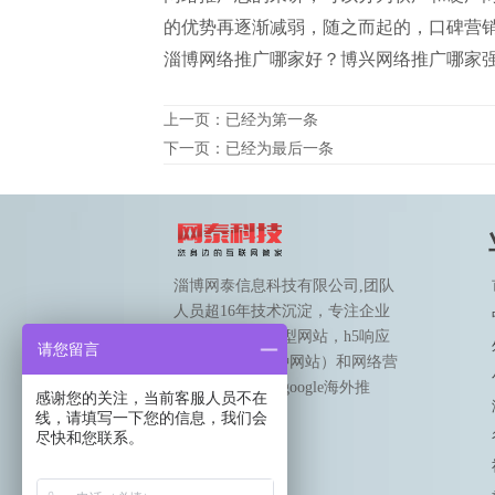
的优势再逐渐减弱，随之而起的，口碑营
淄博网络推广哪家好？博兴网络推广哪家
上一页：已经为第一条
下一页：已经为最后一条
淄博网泰信息科技有限公司,团队
人员超16年技术沉淀，专注企业
网站建设（营销型网站，h5响应
请您留言
式网站，190语种网站）和网络营
销（国内推广和google海外推
感谢您的关注，当前客服人员不在
广）。
线，请填写一下您的信息，我们会
尽快和您联系。