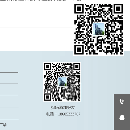

扫码添加好友
电话：18605333767

淄博市·高新区·创业火炬广场F座1206室