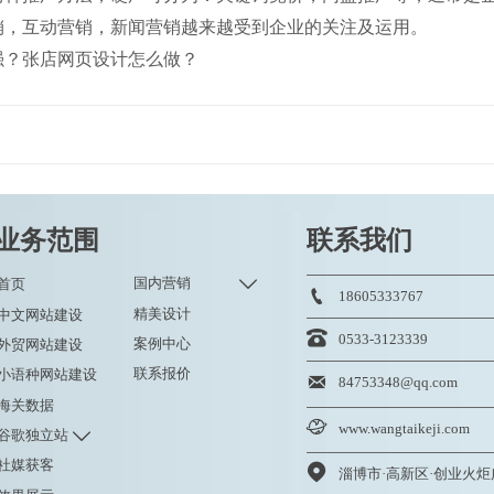
销，互动营销，新闻营销越来越受到企业的关注及运用。
强？张店网页设计怎么做？
业务范围
联系我们

国内营销
首页

18605333767
精美设计
中文网站建设

0533-3123339
案例中心
外贸网站建设
联系报价
小语种网站建设

84753348@qq.com
海关数据

www.wangtaikeji.com

谷歌独立站
社媒获客
