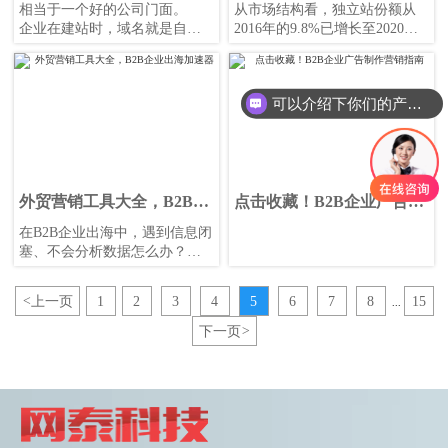
域名
相当于一个好的公司门面。
从市场结构看，独立站份额从
企业在建站时，域名就是自己
2016年的9.8%已增长至2020年
的一个品牌符号，会更容易让
的20.3%。独立站，成为越来越
别人记住。一个好的域名，记
多外贸企业的选择。
忆点越高越好，越短也越好，
可以介绍下你们的产品么
才能增加用户对网站的回访
率。
外贸营销工具大全，B2B企
点击收藏！B2B企业广告制
业出海加速器
作营销指南
在B2B企业出海中，遇到信息闭
塞、不会分析数据怎么办？借
助外贸工具助力出海营销，事
半功倍。
<
上一页
1
2
3
4
5
6
7
8
15
...
下一页
>