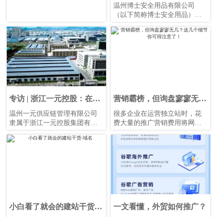
月均询盘160的超强攻略
温州博士安全用品有限公司
（以下简称博士安全用品）是
一家专注于安全挂锁、安全搭
扣、安全阀锁具、安全电缆锁
具、断路器锁具、脚手架标签
和锁具站等产品生产制造的高
新技术企业。至今已有二十年
历史。目前产品有500多个品
种，已出口到全球超200个国家
和地区。
专访 | 浙江一元控股：在线
营销霸榜，但询盘寥寥无
营销如何快速获取用户信
几？这几个细节你可得注意
温州一元供应链管理有限公司
很多企业在运营独立站时，花
任？
了！
隶属于浙江一元控股集团有限
费大量的推广营销费用将网站
公司（以下简称一元控股），
的流量做了上去，但是收到的
是一家专注于工商业储能系
询盘却没有几封。SEM、SEO
统，家用储能系统，逆变器&充
固然是独立站运营中非常重要
电机，电能质量及稳压器等产
的一环，但是如果在网站板块
品研发制造的高新科技企业，
出了问题，一样会达不到转化
其产品已销往全球130多个国
的效果。
家。
小白看了就会的建站干货-
一文看懂，外贸如何推广？