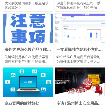
拓展海量关键词高效获客？
盘上百，单笔成交超10万的
优化的关键词越多，独立站获
佛山市林创科技有限公司（以
秘诀！
客越高效？
下简称林创科技）创立于2012
年，专注于无线通讯产品的研
发、生产及销售。属行业龙头
企业，主营产品是手机信号放
大器，主要用于手机网络2G、
3G、4G、5G的通讯信号的改
善，产品可应用于隧道、山
区、厂房、办公室、家庭住
宅，目前已为全球超1亿用户提
供了信号覆盖质量提升的方
海外客户怎么搜产品？哪种
一文看懂独立站和外贸电商
案。
关键词优化引流效果最好？
平台的区别
关键词就是客户在使用搜索引
独立站推广及电商平台运营均
擎搜索行业产品时可能会用到
为海外线上获客渠道，是大多
的词语，只要是和企业产品和
数外贸企业进行海外渠道布局
网站内容相关的词都可以作为
时常用的两种方式。相信很多
关键词。关键词的用处，用一
外贸人在进行海外客户或同行
句话来概括就是：确定更多更
的背调时都会去搜索引擎查找
精准的目标人群流量。合适的
其独立站（国内称官网）、平
关键词可以提高网站的流量，
台店铺（类似阿里巴巴、中国
转化更多的客户。
制造网等），通过独立站和店
铺信息，可以了解企业历史文
化、产品详情、企业联系方式
企业官网的建站好处
专访 | 温州博士安全用品：
等。