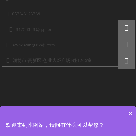

0533-3123339


84753348@qq.com


www.wangtaikeji.com


淄博市·高新区·创业火炬广场F座1206室
×
扫码添加好友
欢迎来到本网站，请问有什么可以帮您？
电话：18605333767