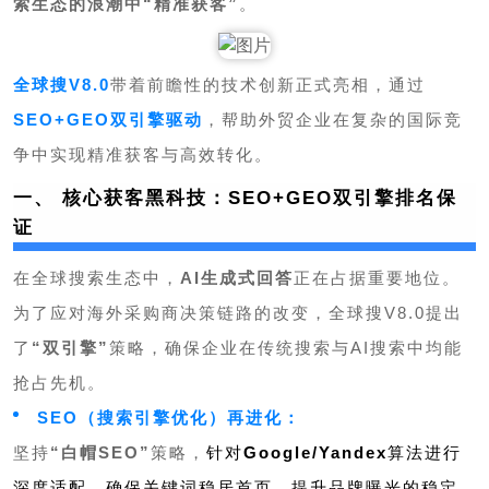
索生态的浪潮中“精准获客”
。
全球搜V8.0
带着前瞻性的技术创新正式亮相，通过
SEO+GEO双引擎驱动
，帮助外贸企业在复杂的国际竞
争中实现精准获客与高效转化。
一、 核心获客黑科技：SEO+GEO双引擎排名保
证
在全球搜索生态中，
AI生成式回答
正在占据重要地位。
为了应对海外采购商决策链路的改变，全球搜V8.0提出
了
“双引擎”
策略，确保企业在传统搜索与AI搜索中均能
抢占先机。
SEO（搜索引擎优化）再进化：
坚持
“
白帽SEO
”
策略，
针对
Google/Y
andex
算法进行
深度适配，确保关键词稳居首页，提升品牌曝光的稳定