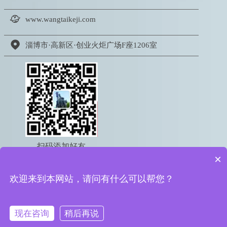

www.wangtaikeji.com

淄博市·高新区·创业火炬广场F座1206室
扫码添加好友
×
电话：18605333767
欢迎来到本网站，请问有什么可以帮您？
版权所有 © 2022 淄博网泰信息科技有限公司
鲁ICP备16050095号-2
鲁公网安备 37039002000615号
现在咨询
稍后再说



首页
电话
QQ