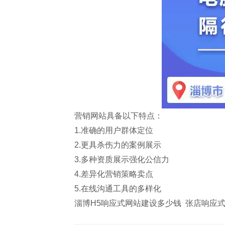
营销网站具备以下特点：
1.准确的用户群体定位
2.更具杀伤力的案例展示
3.多种资质展示强化公信力
4.差异化营销策略卖点
5.在线沟通工具的多样化
淄博H5响应式网站建设多少钱 张店响应