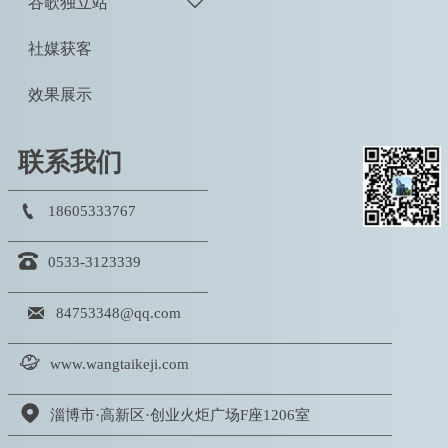
谷歌独立站

社媒获客
效果展示
联系我们

18605333767

0533-3123339

84753348@qq.com

www.wangtaikeji.com

淄博市·高新区·创业火炬广场F座1206室