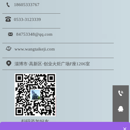

18605333767

0533-3123339

84753348@qq.com

www.wangtaikeji.com

淄博市·高新区·创业火炬广场F座1206室


扫码添加好友

×
电话：18605333767