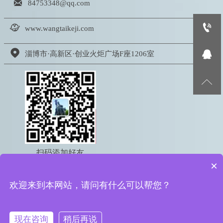

84753348@qq.com


www.wangtaikeji.com


淄博市·高新区·创业火炬广场F座1206室

扫码添加好友
×
电话：18605333767
欢迎来到本网站，请问有什么可以帮您？
版权所有 © 2022 淄博网泰信息科技有限公司
鲁ICP备16050095号-2
鲁公网安备 37039002000615号
现在咨询
稍后再说