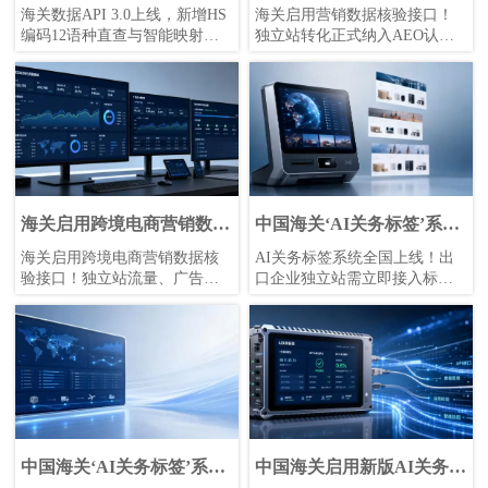
编码支持12语种直查
口，独立站转化纳入AEO
海关数据API 3.0上线，新增HS
海关启用营销数据核验接口！
认证加分
编码12语种直查与智能映射能
独立站转化正式纳入AEO认证
力，直连2025版出口统计数
加分项，品牌出海、B2B数字营
据，帮助跨境企业提升选品、
销与供应链协同迎来合规新门
清关申报、合规复核与本地化
槛。立即解读应对策略→
营销效率，降低多语言沟通和
归类误差风险。
海关启用跨境电商营销数据
中国海关‘AI关务标签’系统
核验接口
全国上线
海关启用跨境电商营销数据核
AI关务标签系统全国上线！出
验接口！独立站流量、广告投
口企业独立站需立即接入标准
放、转化率成出口信用新指
化API，实时回传订单级关务数
标，外贸企业速看合规红利与
据，否则查验率飙升3倍。速看
应对策略。
合规应对指南
中国海关‘AI关务标签’系统
中国海关启用新版AI关务标