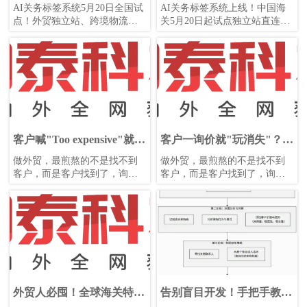
5月20日全国试点
签系统，5月20日起试点独
AI关务标签系统5月20日全国试
AI关务标签系统上线！中国海
立站直连报关
点！外贸独立站、跨境物流、
关5月20日起试点独立站直连报
HS编码合规企业须立即评估
关，支持HS编码建议、原产地
API对接能力，抢占AEO认证先
AI核验、RCEP关税预判，外贸
机。
企业速看合规接入指南。
客户喊"Too expensive"就降
客户一询价就"玩消失"？
价？90%的外贸人都踩了这
90%的业务员都踩了这4个
做外贸，最煎熬的不是找不到
做外贸，最煎熬的不是找不到
个坑！
坑
客户，而是客户找到了，询盘
客户，而是客户找到了，询盘
来了，却总在临门一脚时功亏
来了，却总在临门一脚时功亏
一篑？客户一句“太贵了”就让你
一篑？客户一句“太贵了”就让你
束手无策？本系列将深度剖析
束手无策？本系列将深度剖析
订单谈判的三个核心战场，给
订单谈判的三个核心战场，给
你最实战的心法和话术，让订
你最实战的心法和话术，让订
单水到渠成。
单水到渠成。
外贸人必囤！全球海关特殊
告别盲目开发！手把手教你