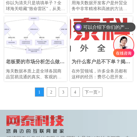
要求全攻略
用海关数据，精准锁定高潜
你以为清关只是填填单子？全
用海关数据开发客户是外贸业
力客户
球海关暗藏“致命雷区”，从美国
务中非常精准和高效的方法，
AMS申报到埃及使馆认证，一
今天就为大家梳理一个从零到
个疏忽可能让货物变“砖头”！
一的全流程。通过一张流程图
带大家速了解整个流程的核心
可以介绍下你们的产品么
步骤与关键点，我们再来详细
分解每一步的具体操作方法和
技巧。
老板要的市场分析怎么做？
为什么客户总不下单？揭秘
用海关数据，3步就搞定！
高效跟进的7大关键策略
海关数据本质上是全球各国商
在外贸领域，许多业务员都有
精准又高效！
品贸易流通的真实、客观的记
这样的经历：费尽心思开发客
录。它不同于市场调研报告或
户、反复跟进，却始终等不到
新闻，是基于实际发生交易的
订单落地。无论是B2B网站的询
1
2
3
4
下一页
>
原始数据，因此具有极高的分
盘、展会的潜在客户，还是社
析价值。
交平台的精准沟通，最终都可
能“颗粒无收”。如何破局？基于
多位10年以上外贸人的实战经
验，总结出一套高效率的客户
跟进策略，希望能帮助大家精
准把握客户需求，提升订单转
化率。