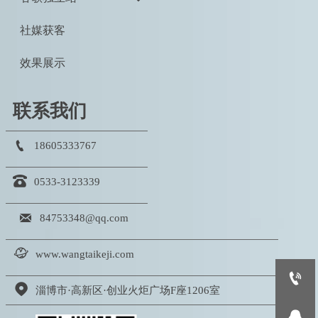
社媒获客
效果展示
联系我们

18605333767

0533-3123339

84753348@qq.com

www.wangtaikeji.com


淄博市·高新区·创业火炬广场F座1206室
