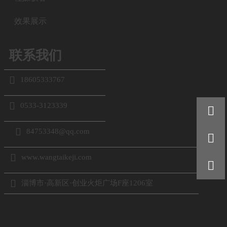
效果展示
联系我们

18605333767

0533-3123339


84753348@qq.com


www.wangtaikeji.com


淄博市·高新区·创业火炬广场F座1206室