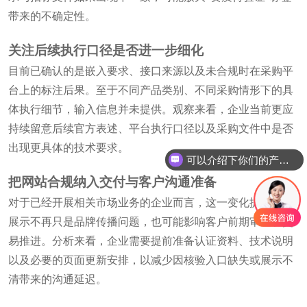
带来的不确定性。
关注后续执行口径是否进一步细化
目前已确认的是嵌入要求、接口来源以及未合规时在采购平
台上的标注后果。至于不同产品类别、不同采购情形下的具
体执行细节，输入信息并未提供。观察来看，企业当前更应
持续留意后续官方表述、平台执行口径以及采购文件中是否
出现更具体的技术要求。
可以介绍下你们的产品么
把网站合规纳入交付与客户沟通准备
对于已经开展相关市场业务的企业而言，这一变化提示网站
展示不再只是品牌传播问题，也可能影响客户前期审查和交
易推进。分析来看，企业需要提前准备认证资料、技术说明
以及必要的页面更新安排，以减少因核验入口缺失或展示不
清带来的沟通延迟。