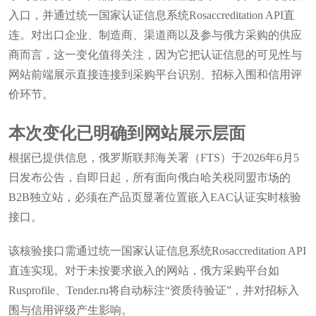
入口，并通过统一国家认证信息系统Rosaccreditation API直
连。对出口企业、制造商、渠道商以及参与俄方采购的供应
商而言，这一变化值得关注，因为它把认证信息的可见性与
网站前端展示直接连接到采购平台识别、招标入围和信用评
价环节。
本次变化已明确到网站展示层面
根据已提供信息，俄罗斯联邦海关署（FTS）于2026年6月5
日发布公告，自即日起，所有面向俄白哈关税同盟市场的
B2B独立站，必须在产品页显著位置嵌入EAC认证实时核验
接口。
该核验接口需通过统一国家认证信息系统Rosaccreditation API
直连实现。对于未按要求嵌入的网站，俄方采购平台如
Rusprofile、Tender.ru将自动标注“资质待验证”，并对招标入
围与信用评级产生影响。