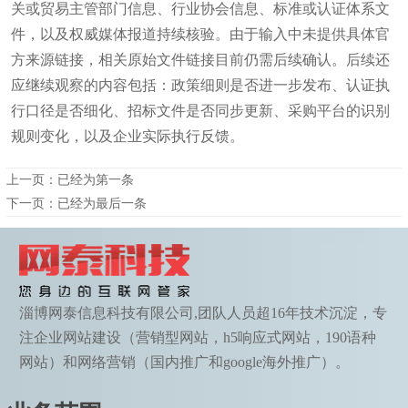
关或贸易主管部门信息、行业协会信息、标准或认证体系文
件，以及权威媒体报道持续核验。由于输入中未提供具体官
方来源链接，相关原始文件链接目前仍需后续确认。后续还
应继续观察的内容包括：政策细则是否进一步发布、认证执
行口径是否细化、招标文件是否同步更新、采购平台的识别
规则变化，以及企业实际执行反馈。
上一页：已经为第一条
下一页：已经为最后一条
淄博网泰信息科技有限公司,团队人员超16年技术沉淀，专
注企业网站建设（营销型网站，h5响应式网站，190语种
网站）和网络营销（国内推广和google海外推广）。