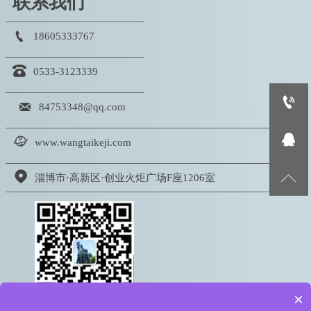
联系我们

18605333767

0533-3123339


84753348@qq.com


www.wangtaikeji.com


淄博市·高新区·创业火炬广场F座1206室
×