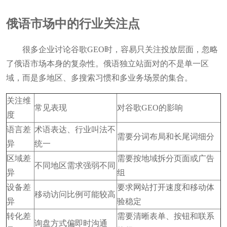
俄语市场中的行业关注点
很多企业讨论谷歌GEO时，容易只关注投放层面，忽略
了俄语市场本身的复杂性。俄语独立站面对的不是单一区
域，而是多地区、多搜索习惯和多业务场景的集合。
关注维
常见表现
对谷歌GEO的影响
度
语言差
术语表达、行业叫法不
需要分词布局和长尾词细分
异
统一
区域差
需要按地域拆分页面或广告
不同地区需求强弱不同
异
组
设备差
要求网站打开速度和移动体
移动访问比例可能较高
异
验稳定
转化差
需要清晰表单、按钮和联系
询盘方式偏即时沟通