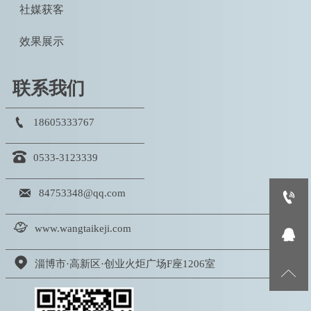
社媒获客
效果展示
联系我们

18605333767

0533-3123339

84753348@qq.com


www.wangtaikeji.com


淄博市·高新区·创业火炬广场F座1206室
