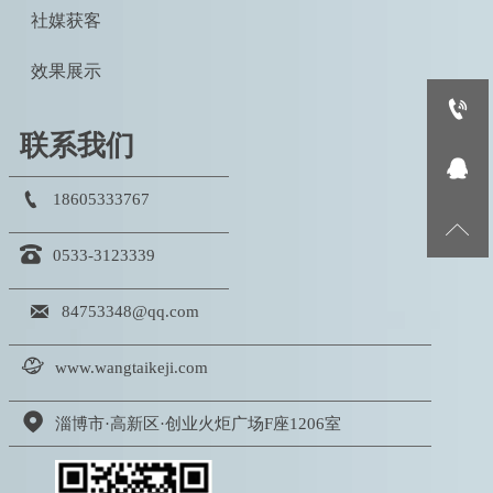
社媒获客
效果展示

联系我们


18605333767


0533-3123339

84753348@qq.com

www.wangtaikeji.com

淄博市·高新区·创业火炬广场F座1206室