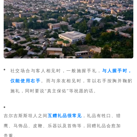
社交场合
与客人相见时，一般施握手礼，
与人握手时，
仅能使用右手
。
而与亲友相见时，常以右手按胸并鞠躬
施礼，同时要说“真主保佑”等祝愿的话。
吉尔吉斯斯坦人之间
互赠礼品很常见
，礼品有牲口、猎
鹰、马饰品、皮鞭、乐器以及首饰等，回赠礼品会愈加
贵重。