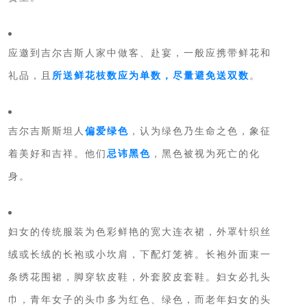
应邀到吉尔吉斯人家中做客、赴宴，一般应携带鲜花和
礼品，且
所送鲜花枝数应为单数，尽量避免送双数
。
吉尔吉斯斯坦人
偏爱绿色
，认为绿色乃生命之色，象征
着美好和吉祥。他们
忌讳黑色
，黑色被视为死亡的化
身。
妇女的传统服装为色彩鲜艳的宽大连衣裙，外罩针织丝
绒或长绒的长袍或小坎肩，下配灯笼裤。长袍外面束一
条绣花围裙，脚穿软皮鞋，外套胶皮套鞋。妇女必扎头
巾，青年女子的头巾多为红色、绿色，而老年妇女的头