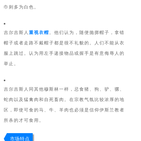
巾则多为白色。
吉尔吉斯人
重视衣帽
。他们认为，随便抛掷帽子，拿错
帽子或者走路不戴帽子都是很不礼貌的。人们不能从衣
服上跳过。
认为用左手递接物品或握手是有意侮辱人的
举止。
吉尔吉斯人同其他穆斯林一样，忌食猪、狗、驴、骡、
蛇肉以及猛禽肉和自死畜肉。在宗教气氛比较浓厚的地
区，即使可食的马、牛、羊肉也必须是信仰伊斯兰教者
所杀的才可食用。
市场特点