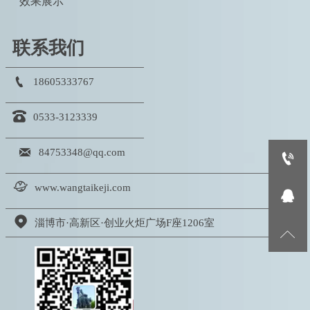
效果展示
联系我们

18605333767

0533-3123339

84753348@qq.com


www.wangtaikeji.com


淄博市·高新区·创业火炬广场F座1206室
