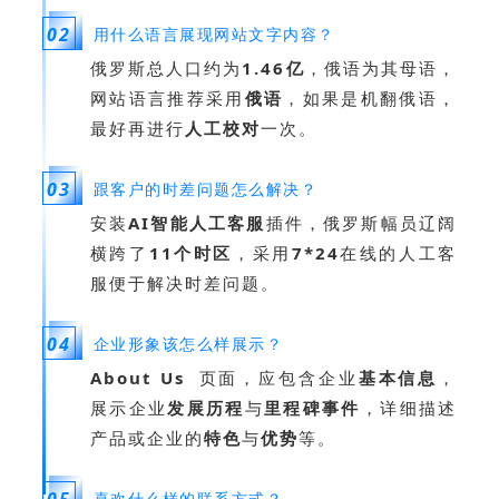
02
用什么语言展现网站文字内容？
俄罗斯总人口约为
1.46亿
，俄语为其母语，
网站语言推荐采用
俄语
，如果是机翻俄语，
最好再进行
人工校对
一次。
03
跟客户的时差问题怎么解决？
安装
AI智能人工客服
插件，俄罗斯幅员辽阔
横跨了
11个时区
，采用
7*24
在线的人工客
服便于解决时差问题。
04
企业形象该怎么样展示？
About Us
页面，应包含企业
基本信息
，
展示企业
发展历程
与
里程碑事件
，详细描述
产品或企业的
特色
与
优势
等。
05
喜欢什么样的联系方式？