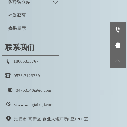
谷歌独立站

社媒获客
效果展示


联系我们


18605333767

0533-3123339

84753348@qq.com

www.wangtaikeji.com

淄博市·高新区·创业火炬广场F座1206室