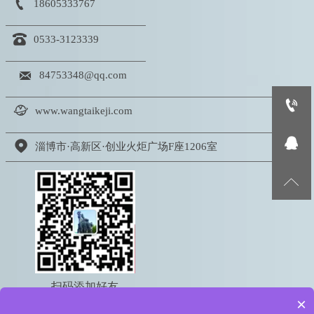

18605333767

0533-3123339

84753348@qq.com


www.wangtaikeji.com


淄博市·高新区·创业火炬广场F座1206室

扫码添加好友
×
电话：18605333767