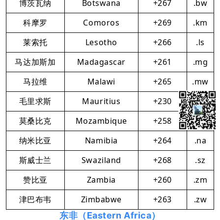
博茨瓦纳
Botswana
+267
.bw
科摩罗
Comoros
+269
.km
莱索托
Lesotho
+266
.ls
马达加斯加
Madagascar
+261
.mg
马拉维
Malawi
+265
.mw
毛里求斯
Mauritius
+230
.mu
莫桑比克
Mozambique
+258
.mz
纳米比亚
Namibia
+264
.na
斯威士兰
Swaziland
+268
.sz
赞比亚
Zambia
+260
.zm
津巴布韦
Zimbabwe
+263
.zw
东非（Eastern Africa）