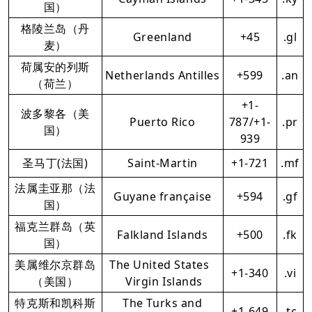
国）
格陵兰岛（丹
Greenland
+45
.gl
麦）
荷属安的列斯
Netherlands Antilles
+599
.an
（荷兰）
+1-
波多黎各（美
Puerto Rico
787/+1-
.pr
国）
939
圣马丁(法国)
Saint-Martin
+1-721
.mf
法属圭亚那（法
Guyane française
+594
.gf
国）
福克兰群岛（英
Falkland Islands
+500
.fk
国）
美属维尔京群岛
The United States
+1-340
.vi
（美国）
Virgin Islands
特克斯和凯科斯
The Turks and
+1-649
.tc