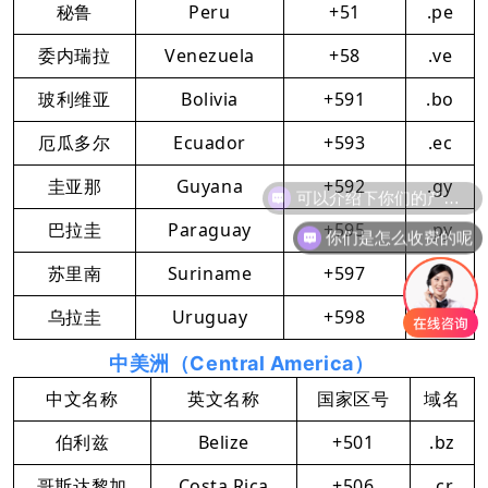
秘鲁
Peru
+51
.pe
委内瑞拉
Venezuela
+58
.ve
玻利维亚
Bolivia
+591
.bo
厄瓜多尔
Ecuador
+593
.ec
圭亚那
Guyana
+592
.gy
巴拉圭
Paraguay
+595
.py
你们是怎么收费的呢
苏里南
Suriname
+597
.sr
乌拉圭
Uruguay
+598
.uy
中美洲（Central America）
中文名称
英文名称
国家区号
域名
伯利兹
Belize
+501
.bz
哥斯达黎加
Costa Rica
+506
.cr