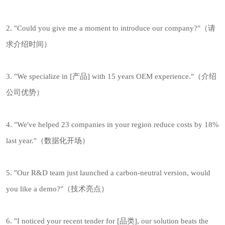
2. "Could you give me a moment to introduce our company?"（请
求介绍时间）
3. "We specialize in [产品] with 15 years OEM experience."（介绍
公司优势）
4. "We've helped 23 companies in your region reduce costs by 18%
last year."（数据化开场）
5. "Our R&D team just launched a carbon-neutral version, would
you like a demo?"（技术亮点）
6. "I noticed your recent tender for [品类], our solution beats the