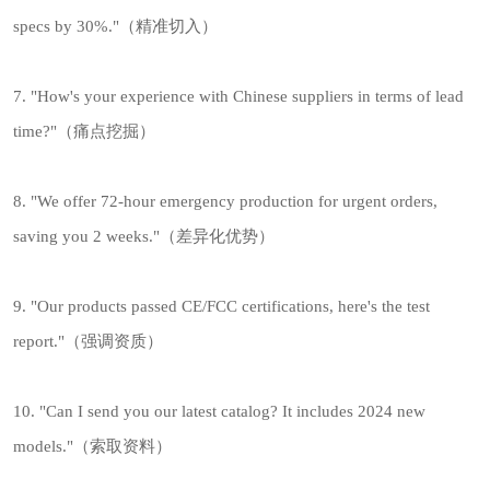
specs by 30%."（精准切入）
7. "How's your experience with Chinese suppliers in terms of lead
time?"（痛点挖掘）
8. "We offer 72-hour emergency production for urgent orders,
saving you 2 weeks."（差异化优势）
9. "Our products passed CE/FCC certifications, here's the test
report."（强调资质）
10. "Can I send you our latest catalog? It includes 2024 new
models."（索取资料）