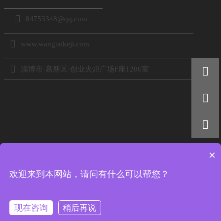

84753348@qq.com

www.wangtaikeji.com


淄博市·高新区·创业火炬广场F座1206室


×
扫码添加好友
欢迎来到本网站，请问有什么可以帮您？
电话：18605333767
现在咨询
稍后再说
版权所有 © 2022 淄博网泰信息科技有限公司
鲁ICP备16050095号-2



首页
电话
QQ