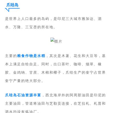
爪哇岛
是世界上人口最多的岛屿，是
印尼三大城市雅加达、泗
水、万隆、三宝垄的所在地
。
主要的
粮食作物是水稻
，其次是木薯、花生和大豆等，基
本上满足自给自足。同时，出口茶叶、咖啡、烟草、橡
胶、金鸡纳、甘蔗、木棉和椰子，爪哇生产的奎宁占世界
奎宁产量的绝大部分。
爪哇岛石油资源丰富
，西北海岸外的阿周那油田是印尼的
主要油田，管道将油田与芝勒贡连接，在芝拉札、札普和
泗水均设有炼油厂。