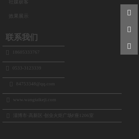
社媒获客

效果展示

联系我们


18605333767

0533-3123339

84753348@qq.com

www.wangtaikeji.com

淄博市·高新区·创业火炬广场F座1206室