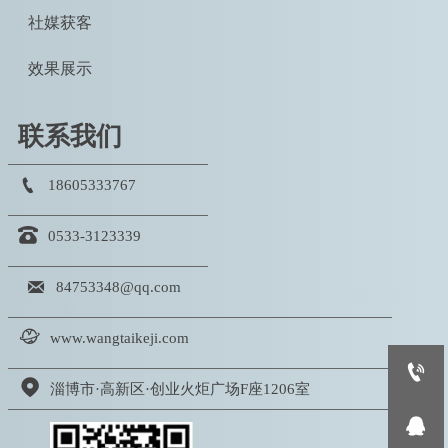
社媒获客
效果展示
联系我们

18605333767

0533-3123339

84753348@qq.com

www.wangtaikeji.com


淄博市·高新区·创业火炬广场F座1206室
