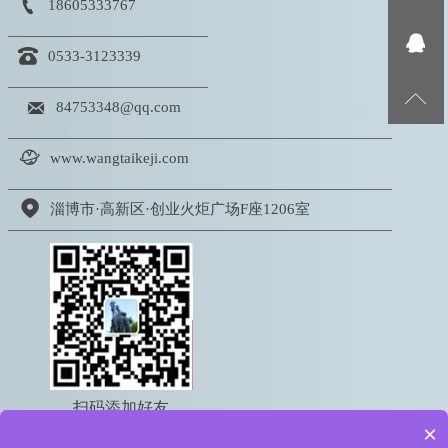

18605333767


0533-3123339


84753348@qq.com

www.wangtaikeji.com

淄博市·高新区·创业火炬广场F座1206室
扫码添加好友
×
电话：18605333767