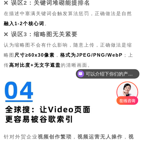
❌
误区2：关键词堆砌能提排名
在描述中塞满关键词会触发算法惩罚，正确做法是自然
融入1-2个核心词
。
❌
误区3：缩略图无关紧要
认为缩略图不会有什么影响，随意上传，正确做法是缩
略图
尺寸≥60x30像素
，
格式为JPEG/PNG/WebP
；上
传
高对比度+无文字遮盖
的清晰画面。
可以介绍下你们的产品么
针对外贸企业
视频创作繁琐
，
视频运营无人操作
，
视