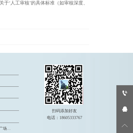
）。注：实施细则中关于‘人工审核’的具体标准（如审核深度、


扫码添加好友
电话：18605333767

淄博市·高新区·创业火炬广场F座1206室