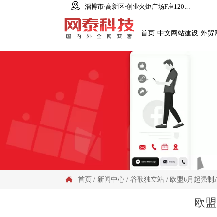

淄博市·高新区·创业火炬广场F座1206室
首页
中文网站建设
外贸
首页
/
新闻中心
/
谷歌独立站
/
欧盟6月起强制

欧盟