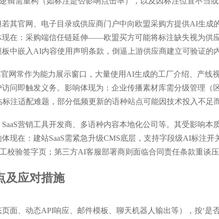
试逻辑需重构（如标注是否影响点击率），以及因标注位置不当
若其官网、电子目录或供应商门户中向欧盟采购方提供AI生成的技
体现在：采购端信任链延伸——欧盟买方可能将标注缺失视为供
模板中嵌入AI内容使用声明条款，倒逼上游供应商建立可验证的
，其官网常作为能力展示窗口，大量使用AI生成的工厂介绍、产
访问即触发义务。影响体现为：企业传播素材库需分级管理（区分‘
临标注适配难题，部分低频更新的语种站点可能因技术投入不足
SaaS营销工具开发商、多语种内容本地化公司等。其受影响本
体现在：建站SaaS需紧急升级CMS底层，支持字段级AI标注
人工校验签字页；第三方AI客服部署商则面临合同责任条款重谈
点及应对措施
面、动态API响应、邮件模板、聊天机器人输出等），按‘是否由