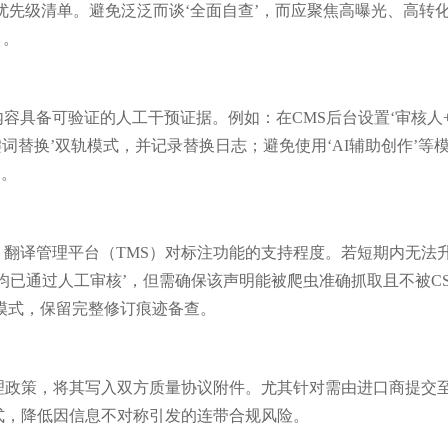
先级清单。避免泛泛而谈‘全面自查’，而应聚焦高曝光、高转化、
）。
容具备可验证的人工干预证据。例如：在CMS后台设置‘审核人+
词替换’双轨模式，并记录替换日志；避免使用‘AI辅助创作’等
’。
翻译管理平台（TMS）对标注功能的支持程度。若短期内无法
，均已通过人工审核’，但需确保该声明能被爬虫准确抓取且不被C
’模式，保留完整修订痕迹备查。
理政策，将其写入双方质量协议附件。尤其针对需由进口商提交至
式，降低因信息不对称引发的连带合规风险。