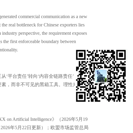
 AI-generated commercial communication as a new
the real bottleneck for Chinese exporters lies
 industry perspective, the requirement exposes
 as the first enforceable boundary between
tionality.
‘平台责任’转向‘内容全链路责任’，对中
要素，而非不可见的黑箱工具。理性来看，
 on Artificial Intelligence》（2026年5月19
nes v2.1》（2026年5月22日更新）；欧盟市场监管总局