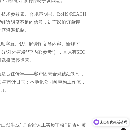
或声明模糊导致的合规争议风险。
术参数表、合规声明书、RoHS/REACH
应链透明度不足的信号，进而影响订单评
内容溯源机制。
线视频字幕、认证解读图文等内容。新规下，
对外宣发’与‘内部参考’），且原有SEO
而选择暂停运营。
质是责任传导——客户因未合规被处罚时，
开关与审计日志；本地化公司须重构工作流，
压力。
现在有优惠活动吗
AI生成’‘是否经人工实质审核’‘是否可被
可以介绍下你们的产品么