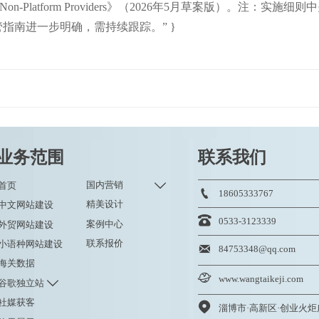
osure for Non-Platform Providers》（2026年5月草案版
指南进一步明确，需持续跟踪。” }
业务范围
联系我们

国内营销
首页

18605333767
精美设计
中文网站建设

0533-3123339
案例中心
外贸网站建设
联系报价
小语种网站建设

84753348@qq.com
海关数据

www.wangtaikeji.com

谷歌独立站
社媒获客
