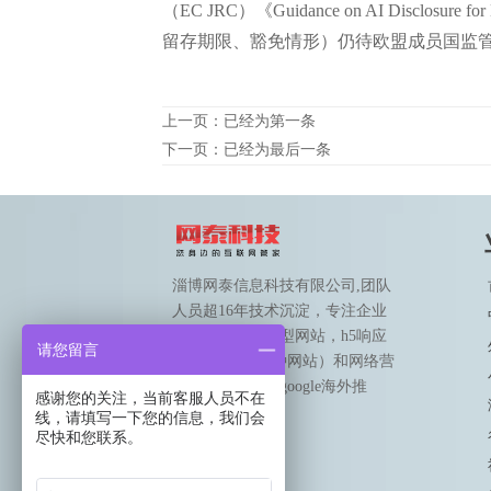
（EC JRC）《Guidance on AI Discl
留存期限、豁免情形）仍待欧盟成员国监管
上一页：已经为第一条
下一页：已经为最后一条
淄博网泰信息科技有限公司,团队
人员超16年技术沉淀，专注企业
网站建设（营销型网站，h5响应
请您留言
式网站，190语种网站）和网络营
销（国内推广和google海外推
感谢您的关注，当前客服人员不在
广）。
线，请填写一下您的信息，我们会
尽快和您联系。