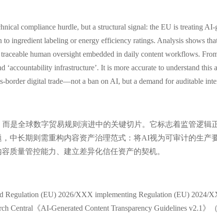
technical compliance hurdle, but a structural signal: the EU is treating
o ingredient labeling or energy efficiency ratings. Analysis shows that 
of traceable human oversight embedded in daily content workflows. From
d ‘accountability infrastructure’. It is more accurate to understand this
s-border digital trade—not a ban on AI, but a demand for auditable inten
，而是全球数字贸易规则演进中的关键切片。它标志着监管逻辑正从
，中长期则需重构内容资产治理范式：将AI视为可审计的生产
内容质量管控能力、建立差异化信任资产的契机。
tion (EU) 2026/XXX implementing Regulation (EU) 2024/XXX
entral《AI-Generated Content Transparency Guideli