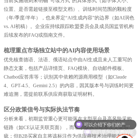
当前实施细则未明确“可读方式”的具体形式（如字体大小、
位置、是否需超链接至模型文档）、训练时间范围的颗粒度
（年/季度/半年），也未界定“AI生成内容”的边界（如AI润色
vs. AI初稿）。企业应持续跟踪欧盟委员会及成员国监管机构
后续发布的FAQ或指南文件。
梳理重点市场独立站中的AI内容使用场景
优先核查德语、法语、俄语站点中由AI生成且未人工重写的
静态文案，包括产品详情页、FAQ模块、自动邮件模板、
Chatbot应答库等；识别其中依赖闭源商用模型（如Claude
4、GPT-4.5、Gemini 2.5）的内容，因其版本号与训练时间更
难追溯，需提前联系供应商获取证明材料。
区分政策信号与实际执法节奏
可以介绍下你们的产品么
分析来看，初期监管重心更可能落在大型平台及高风险采购
链路（如CE认证关联页面），而非小微独立站单次文案瑕
你们是怎么收费的呢
疵；但B2B买家自主将该标注作为供应商技术治理能力评估