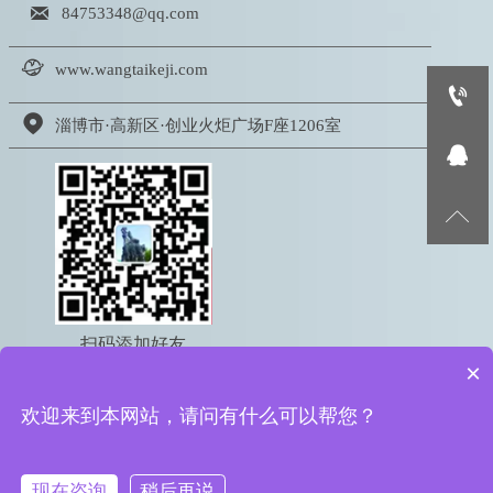

84753348@qq.com

www.wangtaikeji.com


淄博市·高新区·创业火炬广场F座1206室


扫码添加好友
×
电话：18605333767
欢迎来到本网站，请问有什么可以帮您？
版权所有 © 2022 淄博网泰信息科技有限公司
鲁ICP备16050095号-2
鲁公网安备 37039002000615号
现在咨询
稍后再说