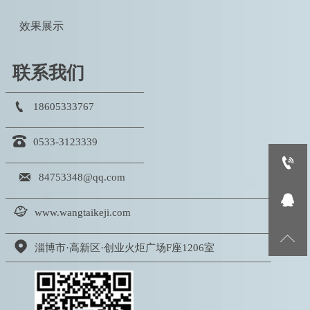
效果展示
联系我们

18605333767

0533-3123339


84753348@qq.com


www.wangtaikeji.com


淄博市·高新区·创业火炬广场F座1206室