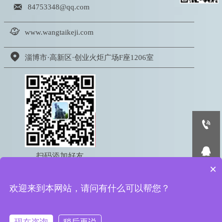

84753348@qq.com

www.wangtaikeji.com

淄博市·高新区·创业火炬广场F座1206室


扫码添加好友
×
电话：18605333767

欢迎来到本网站，请问有什么可以帮您？
版权所有 © 2022 淄博网泰信息科技有限公司
鲁ICP备16050095号-2
鲁公网安备 37039002000615号