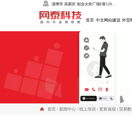

淄博市·高新区·创业火炬广场F座1206室
首页
中文网站建设
外贸
首页
/
新闻中心
/
线上培训
/
更新速报 | 贸易
