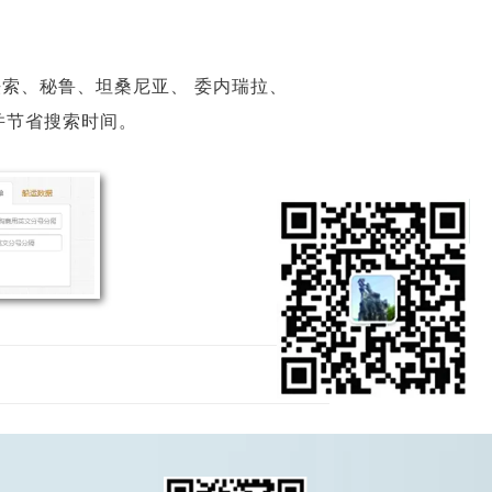
法索、秘鲁、坦桑尼亚、 委内瑞拉、
并节省搜索时间。