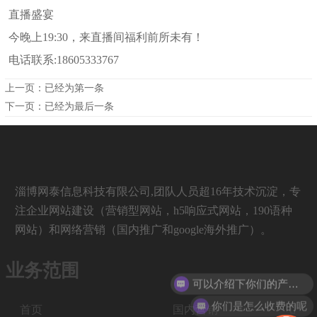
直播盛宴
今晚上19:30，来直播间福利前所未有！
电话联系:18605333767
上一页：已经为第一条
下一页：已经为最后一条
淄博网泰信息科技有限公司,团队人员超16年技术沉淀，专
注企业网站建设（营销型网站，h5响应式网站，190语种
网站）和网络营销（国内推广和google海外推广）。
业务范围
可以介绍下你们的产品么
你们是怎么收费的呢
首页
国内营销
