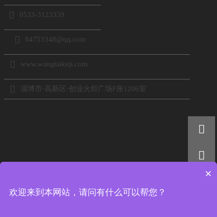

0533-3123339

84753348@qq.com

www.wangtaikeji.com

淄博市·高新区·创业火炬广场F座1206室


×

扫码添加好友
欢迎来到本网站，请问有什么可以帮您？
电话：18605333767