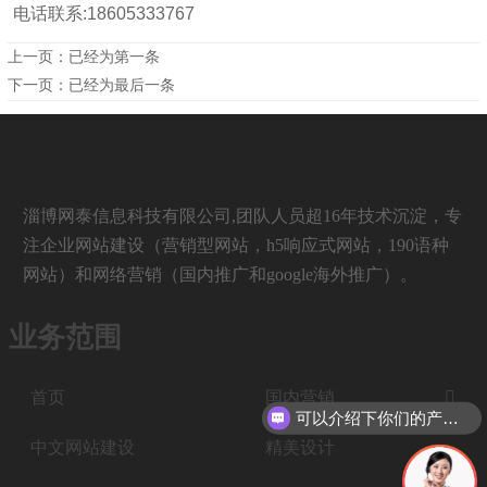
电话联系:18605333767
上一页：已经为第一条
下一页：已经为最后一条
淄博网泰信息科技有限公司,团队人员超16年技术沉淀，专
注企业网站建设（营销型网站，h5响应式网站，190语种
网站）和网络营销（国内推广和google海外推广）。
业务范围
首页
国内营销

可以介绍下你们的产品么
中文网站建设
精美设计