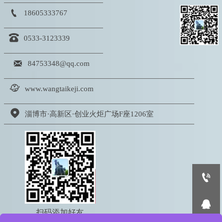

18605333767

0533-3123339

84753348@qq.com

www.wangtaikeji.com

淄博市·高新区·创业火炬广场F座1206室


扫码添加好友