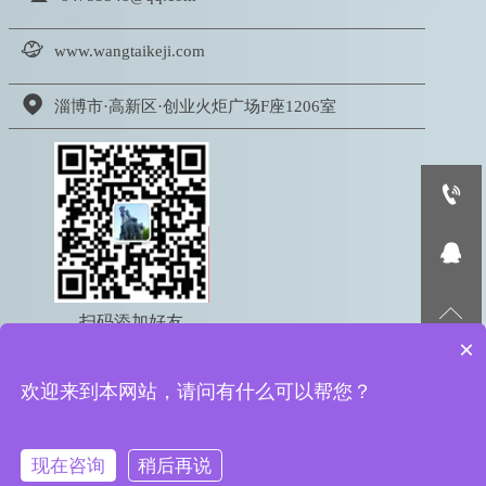

www.wangtaikeji.com

淄博市·高新区·创业火炬广场F座1206室



扫码添加好友
×
电话：18605333767
欢迎来到本网站，请问有什么可以帮您？
版权所有 © 2022 淄博网泰信息科技有限公司
鲁ICP备16050095号-2
鲁公网安备 37039002000615号
现在咨询
稍后再说