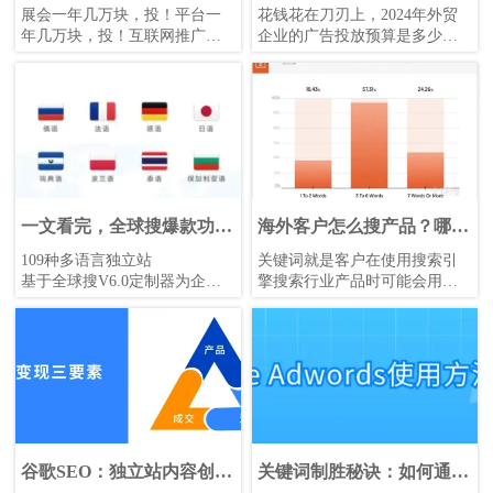
户！突破瓶颈促进成交！
看这篇就够了！
展会一年几万块，投！平台一
花钱花在刀刃上，2024年外贸
年几万块，投！互联网推广一
企业的广告投放预算是多少
年几万块，同行都投我也投...
呢？
在进行海外广告投放前，了解
广告行业的动态趋势、分析各
平台在线广告数据是必不可少
的。这篇文章能帮助您消除疑
虑、调整营销策略、寻找更相
契的营销方式与平台，制定更
有针对性的策略，提升广告投
放效果！
一文看完，全球搜爆款功能
海外客户怎么搜产品？哪种
盘点
关键词优化引流效果最好？
109种多语言独立站
关键词就是客户在使用搜索引
基于全球搜V6.0定制器为企业
擎搜索行业产品时可能会用到
打造外贸营销型独立站。支持
的词语，只要是和企业产品和
109种语言可供使用。页面响应
网站内容相关的词都可以作为
式设计，给予访客最佳浏览体
关键词。关键词的用处，用一
验，逐渐成为企业标配选择。
句话来概括就是：确定更多更
精准的目标人群流量。合适的
关键词可以提高网站的流量，
转化更多的客户。
谷歌SEO：独立站内容创作
关键词制胜秘诀：如何通过