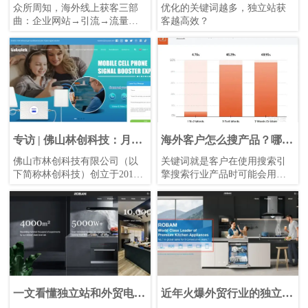
必看技巧！
拓展海量关键词高效获客？
众所周知，海外线上获客三部
优化的关键词越多，独立站获
曲：企业网站→引流→流量变
客越高效？
现。
网站内容建设是引流的基础，
优质的内容创作是海外用户点
击网站并了解企业网站信息的
驱动力。
专访 | 佛山林创科技：月询
海外客户怎么搜产品？哪种
盘上百，单笔成交超10万的
关键词优化引流效果最好？
佛山市林创科技有限公司（以
关键词就是客户在使用搜索引
秘诀！
下简称林创科技）创立于2012
擎搜索行业产品时可能会用到
年，专注于无线通讯产品的研
的词语，只要是和企业产品和
发、生产及销售。属行业龙头
网站内容相关的词都可以作为
企业，主营产品是手机信号放
关键词。关键词的用处，用一
大器，主要用于手机网络2G、
句话来概括就是：确定更多更
3G、4G、5G的通讯信号的改
精准的目标人群流量。合适的
善，产品可应用于隧道、山
关键词可以提高网站的流量，
区、厂房、办公室、家庭住
转化更多的客户。
宅，目前已为全球超1亿用户提
供了信号覆盖质量提升的方
一文看懂独立站和外贸电商
近年火爆外贸行业的独立站
案。