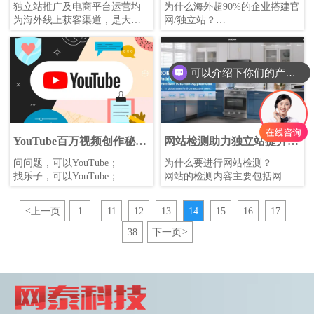
平台的区别
如何布局？
独立站推广及电商平台运营均
为什么海外超90%的企业搭建官
为海外线上获客渠道，是大多
网/独立站？
数外贸企业进行海外渠道布局
与国内不同的是，海外搜索引
时常用的两种方式。相信很多
擎集生产生活方式一体化，使
外贸人在进行海外客户或同行
用一个搜索引擎便能解决普遍
可以介绍下你们的产品么
的背调时都会去搜索引擎查找
诉求，所以基本采用能够被搜
其独立站（国内称官网）、平
索引擎收录的网址的方式作为
台店铺（类似阿里巴巴、中国
企业营销阵地。
制造网等），通过独立站和店
铺信息，可以了解企业历史文
化、产品详情、企业联系方式
YouTube百万视频创作秘
网站检测助力独立站提升获
等。
籍！视频流量一文打尽！
客！
问问题，可以YouTube；
为什么要进行网站检测？
找乐子，可以YouTube；
网站的检测内容主要包括网站
找客户，当然还是可以
基本情况、SEO型网站诊断、
YouTube！
客户体验度分析这三个方面，
<
上一页
1
11
12
13
14
15
16
17
...
...
YouTube是一款涵盖了大量优质
主要是为了保障网站的安全性
内容的视频百科工具！
及体验度，同时提高网站的营
38
下一页
>
销性能，为SEO提供坚实的基
础！