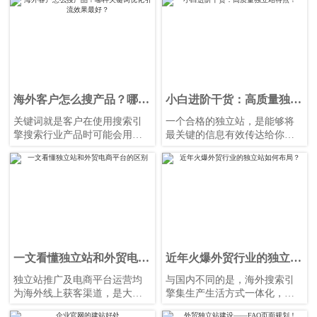
受AI，会选择什么呢？
海外客户怎么搜产品？哪种
小白进阶干货：高质量独立
关键词优化引流效果最好？
站特点！
关键词就是客户在使用搜索引
一个合格的独立站，是能够将
擎搜索行业产品时可能会用到
最关键的信息有效传达给你的
的词语，只要是和企业产品和
目标客户群体。只有客户喜欢
网站内容相关的词都可以作为
的内容才是高质量内容，所以
关键词。关键词的用处，用一
独立站搭建当以客户为主。同
句话来概括就是：确定更多更
时，独立站还应满足SEO推广
精准的目标人群流量。合适的
规则，合理布局关键词及外
关键词可以提高网站的流量，
链，以此来提高SEO推广效
转化更多的客户。
率。
一文看懂独立站和外贸电商
近年火爆外贸行业的独立站
平台的区别
如何布局？
独立站推广及电商平台运营均
与国内不同的是，海外搜索引
为海外线上获客渠道，是大多
擎集生产生活方式一体化，使
数外贸企业进行海外渠道布局
用一个搜索引擎便能解决普遍