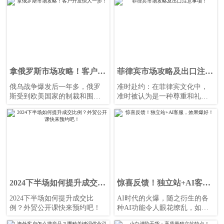
键，俄语复杂度更高，更需要
专业的小语种网站做品牌、产
品展示的承接。
拿俄罗斯市场攻略！客户开
菲律宾市场攻略及出口注意
发快人一步！
事项！
俄乌战争爆发后一年多，俄罗
准时赴约：在菲律宾文化中，
斯受到欧美国家的制裁和围
准时被认为是一种尊重和礼貌
堵，西方企业和品牌撤离俄罗
的表现。无论是商务会议还是
斯市场，而其位置正被中国的
私人约会，都应尽量按时到
同类产品所取代，中俄贸易也
达，以显示对对方的重视。
迎来黄金时期！
2024下半场如何提升成交比
惊喜反馈！独立站+AI客
例？外贸公开课快来预约
服，效果爆好！
2024下半场如何提升成交比
AI时代的火爆，随之衍生的各
吧！
例？外贸公开课快来预约吧！
种AI功能令人眼花缭乱，如果
只能选一个功能，让企业先感