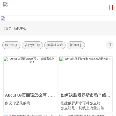

首页
/
新闻中心


线上培训
谷歌独立站
俄语独立站
新闻动态
About Us页面该怎么写，才
如何决胜俄罗斯市场？线上
能提高成单率？
布局是关键！
假设你是采购商，
搭建俄罗斯小语种独立站
独立站是一切线上流量的落地
你更喜欢哪个About Us页面？
点，也是企业品牌形象的关