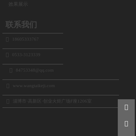
效果展示
联系我们

18605333767

0533-3123339

84753348@qq.com

www.wangtaikeji.com

淄博市·高新区·创业火炬广场F座1206室

