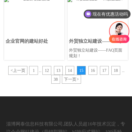
时常用的两种方式。相信很多
诉求，所以基本采用能够被搜
外贸人在进行海外客户或同行
索引擎收录的网址的方式作为
的背调时都会去搜索引擎查找
企业营销阵地。
现在有优惠活动吗
其独立站（国内称官网）、平
台店铺（类似阿里巴巴、中国
制造网等），通过独立站和店
铺信息，可以了解企业历史文
化、产品详情、企业联系方式
企业官网的建站好处
外贸独立站建设——FAQ页
等。
面规划！
外贸独立站建设——FAQ页面
规划！
<
上一页
1
12
13
14
15
16
17
18
...
...
38
下一页
>
淄博网泰信息科技有限公司,团队人员超16年技术沉淀，专
注企业网站建设（营销型网站，h5响应式网站，190语种