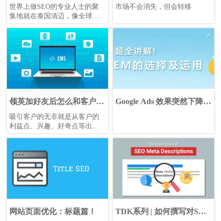
会都讲了什么？
解锁俄罗斯市场！
世界上做SEO的专业人士的聚
市场不会消失，但会转移
集地就在泰国清迈，像全球
SEO大会的组织者Matt
Diggity、和众多互联网营销从
业者都选择居住在清迈，每周
或每月都有定期的线下搜索引
擎会议举办。
领英加好友后怎么和客户有
Google Ads 效果突然下降的
效沟通互动
真正原因
吸引客户的无非就是从客户的
利益点、兴趣、好奇点等出
发，可以是介绍你的产品售后
需求少，节省人力，节省成
本，也可以给客户发去他网站
产品，他就会好奇你是不是他
的客户，而当客户主动提问，
你就可以将他引导你想要了解
的方面上了。
网站页面优化：标题篇！
TDK系列 | 如何撰写对SEO