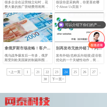
几？这几个细节你可得注意
能提高成单率？
很多企业在运营独立站时，花
假设你是采购商，你更喜欢哪
了！
费大量的推广营销费用将网站
个About Us页面？
的流量做了上去，但是收到的
询盘却没有几封。SEM、SEO
固然是独立站运营中非常重要
可以介绍下你们的产品么
的一环，但是如果在网站板块
出了问题，一样会达不到转化
的效果。
拿俄罗斯市场攻略！客户开
别再发布无效外链了！判断
发快人一步！
DA，助力谷歌SEO优化!
俄乌战争爆发后一年多，俄罗
发布外链(也称反向链接)是谷歌
斯受到欧美国家的制裁和围
优化的一个关键性动作，简单
堵，西方企业和品牌撤离俄罗
来说就是在其他网站导入自己
斯市场，而其位置正被中国的
独立站的链接。
<
上一页
1
21
22
23
24
25
26
27
...
...
同类产品所取代，中俄贸易也
它可以提升网站权重，增加谷
迎来黄金时期！
歌对网站的信任度、引导蜘蛛
38
下一页
>
抓取文章内容、提升页面被谷
歌收录的几率，并且间接提高
关键词排名、企业品牌及域名
的曝光度，还可以给网站带来
流量。