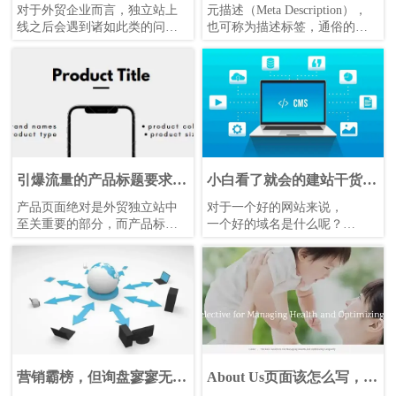
友好的元描述？
对于外贸企业而言，独立站上
元描述（Meta Description），
线之后会遇到诸如此类的问
也可称为描述标签，通俗的讲
题：网站相关页面的关键词，
就是对网站内容的一段简单的
在搜索结果中，不能得到合理
描述，长度一般为一两句话，
的展现，经常出现查询不到结
会出现在搜索引擎结果页面
果的情况。
（SERP）中标题与URL的下
方。
引爆流量的产品标题要求，
小白看了就会的建站干货-
你都符合吗？
域名
产品页面绝对是外贸独立站中
对于一个好的网站来说，
至关重要的部分，而产品标题
一个好的域名是什么呢？
更是重中之重。标题是承载着
相当于一个好的公司门面。
关键词的工具，因为海外客户
是通过在搜索引擎输入关键词
来寻找意向商品，因此产品标
题与搜索流量也是密切相关。
营销霸榜，但询盘寥寥无
About Us页面该怎么写，才