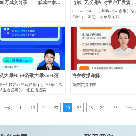
000万成交分享—— 低成本拿下
连续3天,分别针对客户开发篇，
订单
频营销篇，国际环境篇做直播活
6.13 -6.14-6.15，每晚7点-8点半知名
师May、孟想、安东尼老师
英大师May+谷歌大师Stark蒲
海关数据详解
你学习chatgpt
贸+AI技术正在巅峰整个行业#每个跨
海关数据详解
从业者必听的一场直播盛宴
上一页
1
23
24
25
26
27
28
29
38
下一页
...
...