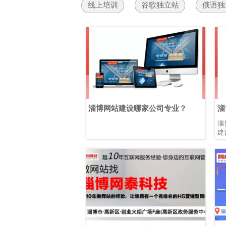
线上培训
谷歌独立站
俄语独
淄博网站建设哪家公司专业？
淄
淄
建
计
果
的
公
（