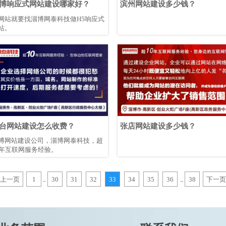
博响应式网站建设哪家好？
滨州网站建设多少钱？
网站就要找淄博网泰科技做H5响应式
站。
台网站建设怎么收费？
张店网站建设多少钱？
博网站建设公司，淄博网泰科技，超
0年互联网服务经验。
上一页
1
30
31
32
33
34
35
36
38
下一页
...
...