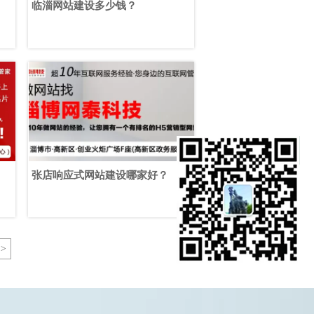
临淄网站建设多少钱？
张店响应式网站建设哪家好？
>