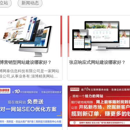
立站
新闻动态
博营销型网站建设哪家好？
张店响应式网站建设哪家好？
博网泰信息科技有限公司是一家网站
设公司,从事业务有:淄博精美网站设
、淄博价格低的网站建设、淄博有效
网站制作和网络推广为主,是淄博专业
电子商务服务商之一。
司名称：淄博网泰信息科技有限公司
超10年互联网服务经验）