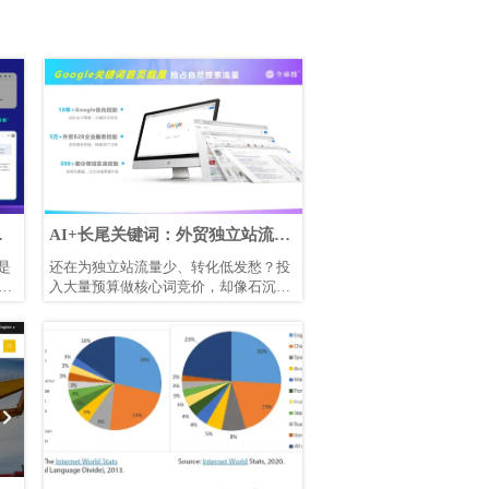
翻
AI+长尾关键词：外贸独立站流量
翻倍实战
是
还在为独立站流量少、转化低发愁？投
贸
入大量预算做核心词竞价，却像石沉大
量
海？
长尾关键词，这个SEO中被低估的"宝
，
藏"，正成为AI时代获取精准流量的关
键。