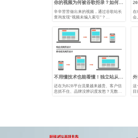
你的视频为何被谷歌拒录？如何抢
2
占视频SEO蓝海，收割3倍流量
立
辛辛苦苦做出来的视频，通过谷歌站长
在
查询发现“视频未编入索引”？
会
注意：“视频未编入索引”状态，是指
动
Google已检测到网页中的视频内容，但
化
决定不将其纳入搜索索引。
国
高
长
不用懂技术也能看懂！独立站从0
外
到1搭建指南
还在为B2B平台流量越来越贵、客户信
这
息抓不住、品牌没辨识度发愁？无数的
目
案例证明，对于想做全球生意的外贸企
可
业来说，“拥有一个自己的独立站”早已
让
不是选择题，而是突破获客瓶颈的必答
题。