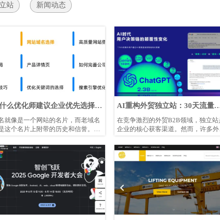
立站
新闻动态
什么优化师建议企业优先选择老
AI重构外贸独立站：30天流量
名建站？
倍！90天询盘暴增5倍？
名就像是一个网站的名片，而老域名
在竞争激烈的外贸B2B领域，独立站
是这个名片上附带的历史和信誉。用
企业的核心获客渠道。然而，许多外
业之前的域名做优化效果会更加突出
企业投入大量资金建站后，却发现流
？老域名对 SEO （搜索引擎优化）的
低迷、询盘稀少。传统SEO优化周期
响有哪些？用老域名做独立站优化有
长、见效慢，而AI技术的爆发式发展
么优势?
正在彻底改变这一局面。