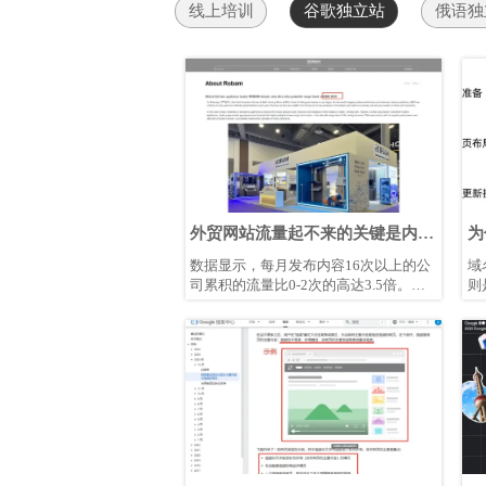
线上培训
谷歌独立站
俄语独
外贸网站流量起不来的关键是内容
为
创作？
域
数据显示，每月发布内容16次以上的公
域
司累积的流量比0-2次的高达3.5倍。来
则
源：Hubspot基准数据
企
吗
影
什