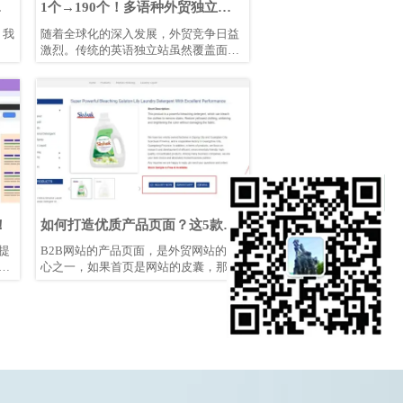
坚
1个→190个！多语种外贸独立站
覆盖全球99.9%的采购商
，我
随着全球化的深入发展，外贸竞争日益
激烈。传统的英语独立站虽然覆盖面
广，但竞争异常激烈，获客成本节节攀
升。
！
如何打造优质产品页面？这5款案
例教会你！
提
B2B网站的产品页面，是外贸网站的核
有
心之一，如果首页是网站的皮囊，那么
准
产品页则是网站的灵魂。大部分的询盘
推
转化相信都是在浏览过网站的具体产品
没
页面后才落实的。