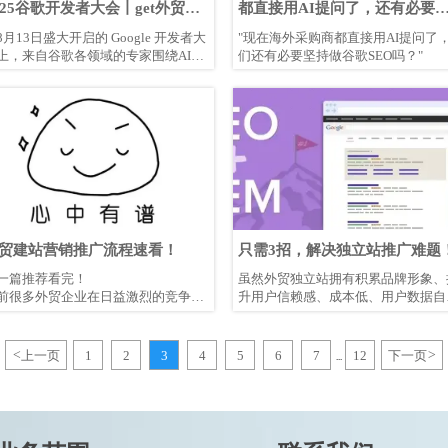
025谷歌开发者大会丨get外贸独
都直接用AI提问了，还有必要
站赢单的3大核心密码
持做谷歌SEO吗？
8月13日盛大开启的 Google 开发者大
"现在海外采购商都直接用AI提问了
上，来自谷歌各领域的专家围绕AI驱
们还有必要坚持做谷歌SEO吗？"
的技术创新、开发工具升级以及全球
平台生态进行了深入分享，力求为中
出海企业和开发者赋能，助力其更加
效、智能地在全球舞台实现业务增
。
贸建站营销推广流程速看！
只需3招，解决独立站推广难题
一篇推荐看完！
虽然外贸独立站拥有积累品牌形象、
前很多外贸企业在日益激烈的竞争中
升用户信赖感、成本低、用户数据自
能都会思考，如何做好海外营销推广
等等的优势，许多企业通过独立站精
海外订单数量增多？
有效的转化了大量订单；但是，不懂
广，前面所说的一切优势都是泡影，
<
上一页
1
2
3
4
5
6
7
12
下一页
>
...
有流量，更别谈什么订单转化了。