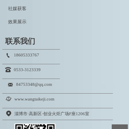
社媒获客
效果展示
联系我们

18605333767

0533-3123339

84753348@qq.com

www.wangtaikeji.com

淄博市·高新区·创业火炬广场F座1206室