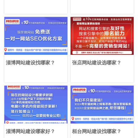
淄博网站建设找哪家？
张店网站建设选哪家？
淄博网站建设哪家好？
桓台网站建设找哪家？