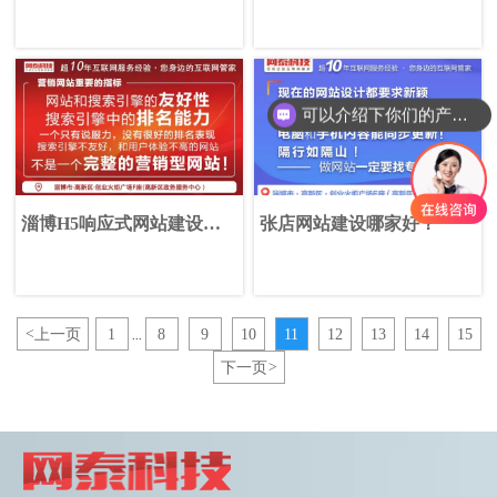
可以介绍下你们的产品么
淄博H5响应式网站建设多
张店网站建设哪家好？
少钱？
<
上一页
1
8
9
10
11
12
13
14
15
...
下一页
>